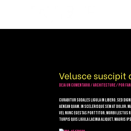
Velusce suscipit 
Deja un comentario
/
Architecture
/ Por
fa
Curabitur sodales ligula in libero. Sed dig
Aenean quam. In scelerisque sem at dolor. M
vel nunc egestas porttitor. Morbi lectus ris
turpis quis ligula lacinia aliquet. Mauris