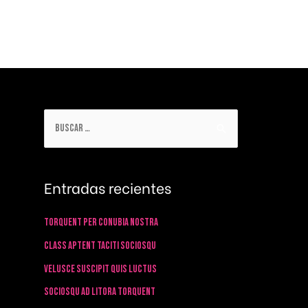
PORTFOLIO
SERVICIOS
NOSOTROS
CONTACTO
Entradas recientes
Torquent per conubia nostra
Class aptent taciti sociosqu
Velusce suscipit quis luctus
Sociosqu ad litora torquent