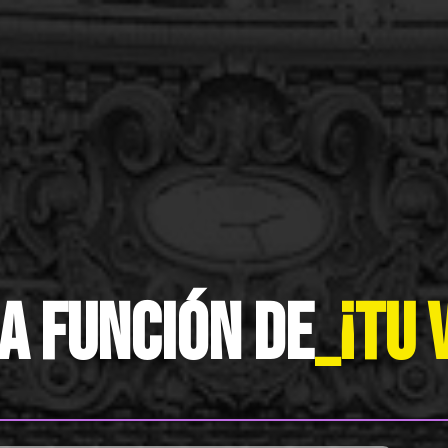
a función de
|