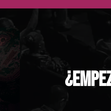
¿EMPE
_CO