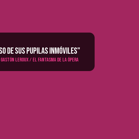
eso de sus pupilas inmóviles"
 Gastón Leroux / el fantasma de la ópera