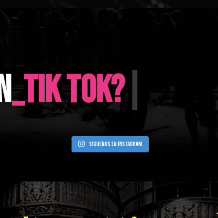
N
_FACEBOO
|
Síguenos en Instagram