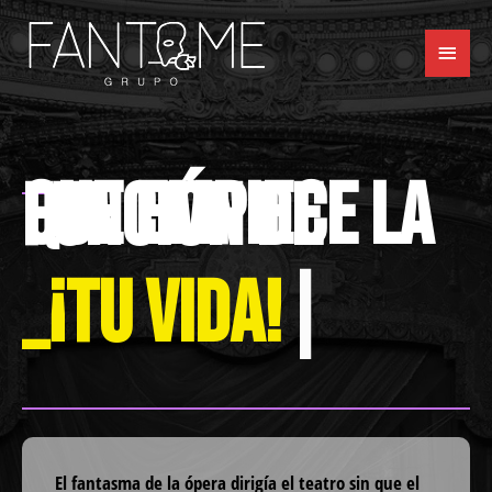
que empiece la función de
|
El fantasma de la ópera dirigía el teatro sin que el